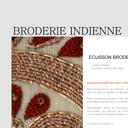
Logos brodés
Ecusson brodé fait main
Ecusson brodé fait main | Pa
Nous proposons la création s
que ce soit en petite ou grande
Nos écussons peuvent être ornés
embellissements pour un rendu 
Spécialisés dans la broderi
cannetille, qui permet de crée
une texture exceptionnelles à
Ecusson broderie or